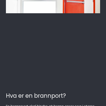
Olar Portconsult er eneste leverandør
av brannporter og -gardiner i Norge i
klasse E 30 til EI 120, og vi fører en rekke
kjente og kvalitetssikre produkter fra
anerkjente leverandører. Vår
produktkatalog har porter og gardiner
i både i isolerte og uisolerte varianter.
Hva er en brannport?