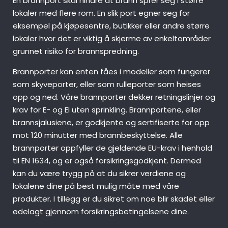
En brannport skal hindre at brann sprer seg i større
lokaler med flere rom. En slik port egner seg for
eksempel på kjøpesentre, butikker eller andre større
lokaler hvor det er viktig å skjerme av enkeltområder
grunnet risiko for brannspredning.
Brannporter kan enten fåes i modeller som fungerer
som skyveporter, eller som rulleporter som heises
opp og ned. Våre brannporter dekker retningslinjer og
krav for E- og EI uten sprinkling. Brannportene, eller
brannsjalusiene, er godkjente og sertifiserte for opp
mot 120 minutter med brannbeskyttelse. Alle
brannporter oppfyller de gjeldende EU-krav i henhold
til EN 1634, og er også forsikringsgodkjent. Dermed
kan du være trygg på at du sikrer verdiene og
lokalene dine på best mulig måte med våre
produkter. I tillegg er du sikret om noe blir skadet eller
ødelagt gjennom forsikringsbetingelsene dine.