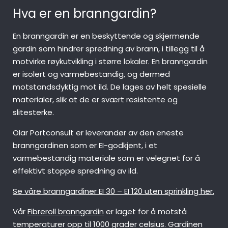
Hva er en branngardin?
En branngardin er en beskyttende og skjermende
gardin som hindrer spredning av brann, i tillegg til å
motvirke røykutvikling i større lokaler. En branngardin
er isolert og varmebestandig, og dermed
motstandsdyktig mot ild. De lages av helt spesielle
materialer, slik at de er svært resistente og
slitesterke.
Olar Portconsult er leverandør av den eneste
branngardinen som er EI-godkjent, i et
varmebestandig materiale som er velegnet for å
effektivt stoppe spredning av ild.
Se våre branngardiner EI 30 – EI 120 uten sprinkling her.
Vår
Fibreroll branngardin
er laget for å motstå
temperaturer opp til 1000 grader celsius. Gardinen