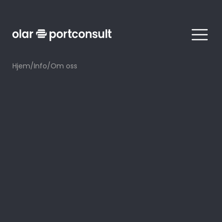
Meny
Hjem
/
Info
/
Om oss
Uansett hva slags behov du har, vi
bistår med de beste
sikkerhetsløsninger for deg. 24 timers
serviceavdeling. Et landsomfattende
forhandlernett og vår serviceavdeling
garanterer rask, kontinuerlig
oppfølging og bistand.