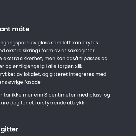
gant måte
gangsparti av glass som lett kan brytes
d ekstra sikring i form av et saksegitter.
re ekstra sikkerhet, men kan også tilpasses og
g er tilgjengelig i alle farger. Slik
rykket av lokalet, og gitteret integreres med
ens øvrige fasade.
r tar ikke mer enn 8 centimeter med plass, og
mre deg for et forstyrrende uttrykk i
egitter