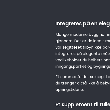
Integreres på en ele
Mange moderne bygg har inn
gjennom. Det er da ideelt me
Saksegitteret tilbyr ikke ba
integreres på elegante måter o
vedlikeholder du helhetsinnt
inngangspartiet og bygning
Et sammenfoldet saksegitte
du trenger altså ikke å beky
åpningstidene.
Et supplement til rull