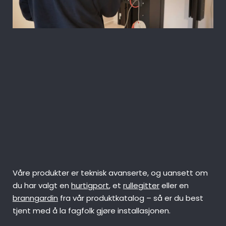
Hos Olar Portconsult anbefaler vi alltid
våre kunder å overlate montering og
installasjon til oss, eller eventuelt en av
våre dyktige forhandlere rundt om i
landet.
Våre produkter er teknisk avanserte, og uansett om
du har valgt en
hurtigport
, et
rullegitter
eller en
branngardin
fra vår produktkatalog – så er du best
tjent med å la fagfolk gjøre installasjonen.