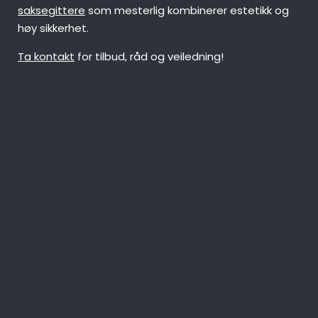
saksegittere
som mesterlig kombinerer estetikk og
høy sikkerhet.
Ta kontakt
for tilbud, råd og veiledning!
post@norgem.no
Industriveien22A, 2020 Skedsmokorset
+47 400 74 100