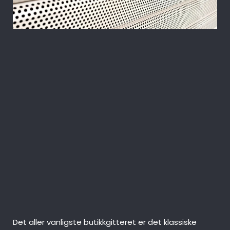
Ditt beste alternativ for å sikre fysiske
verdier i butikklokaler eller et
kjøpesenter er et rullegitter eller et
rullesjalusi. Med gitter fra Olar
Portconsult er du garantert
beskyttelse av varer, produkter eller
andre objekter – uansett bransje eller
marked.
Det aller vanligste butikkgitteret er det klassiske